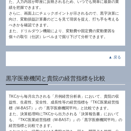
た、入力内容が即座に反映されるため、いつでも簡単に最新の業
績を把握できます。
さらに、画面上にチェックポイントが示されるので、黒字決算に
向け、変動損益計算書のどこを見て現状を捉え、打ち手を考える
べきかを確認できます。
また、ドリルダウン機能により、変動費や固定費の変動要因を
個々の取引（仕訳）レベルまで掘り下げて分析できます。
▲
戻る
黒字医療機関と貴院の経営指標を比較
TKCから毎月出力される「月例経営分析表」において、貴院の収
益性、生産性、安全性、成長性等の経営指標を『TKC医業経営指
標（M-BAST）』の「黒字医療機関平均」と比較できます。
また、決算処理時にTKCから出力される「決算報告書」において
も、『TKC医業経営指標（M-BAST）』の「黒字医療機関平均」の
経営指標と比較できます。