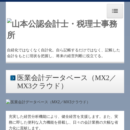
ホーム
お知らせ
事務所紹介
自経化ではなくなく自計化。自ら記帳するだけではなく、記帳した
会計をもとに現状を把握し、将来の経営判断に役立てる。
業務案内
経営理念
医業会計データベース（MX2／
MX3クラウド）
病院・診療所の皆様へ
社会福祉法人の皆様へ
TKCシステムQ&A
充実した経営分析機能により、健全経営を支援します。また、実
務に即した便利な入力機能を搭載し、日々の会計業務の大幅な省
交通案内
力化に貢献します。