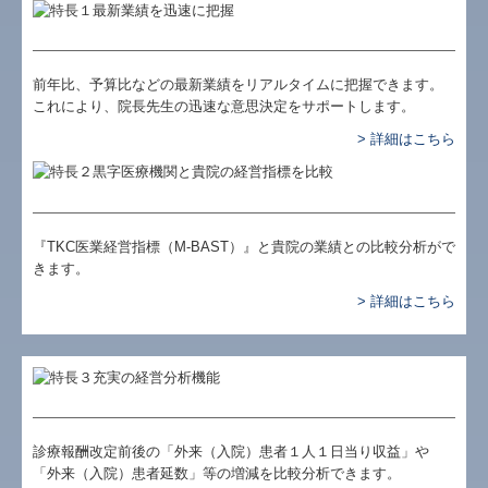
当事務所方針
個人情報保護方針
前年比、予算比などの最新業績をリアルタイムに把握できます。
経営革新等支援機関とは
これにより、院長先生の迅速な意思決定をサポートします。
> 詳細はこちら
TKCのFinTechサービス
デジタル化・AI導入補助金
『TKC医業経営指標（M-BAST）』と貴院の業績との比較分析がで
きます。
> 詳細はこちら
診療報酬改定前後の「外来（入院）患者１人１日当り収益」や
「外来（入院）患者延数」等の増減を比較分析できます。