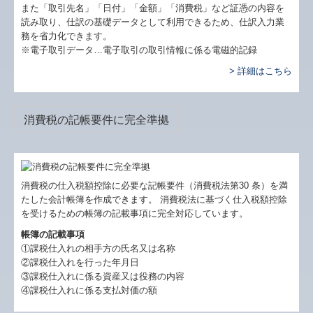
また「取引先名」「日付」「金額」「消費税」など証憑の内容を
読み取り、仕訳の基礎データとして利用できるため、仕訳入力業
務を省力化できます。
※電子取引データ…電子取引の取引情報に係る電磁的記録
> 詳細はこちら
消費税の記帳要件に完全準拠
消費税の仕入税額控除に必要な記帳要件（消費税法第30 条）を満
たした会計帳簿を作成できます。 消費税法に基づく仕入税額控除
を受けるための帳簿の記載事項に完全対応しています。
帳簿の記載事項
①課税仕入れの相手方の氏名又は名称
②課税仕入れを行った年月日
③課税仕入れに係る資産又は役務の内容
④課税仕入れに係る支払対価の額