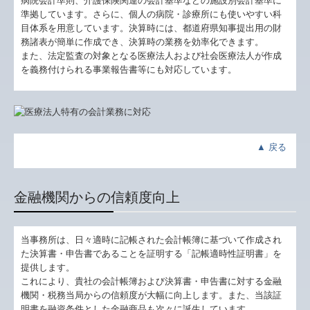
病院会計準則、介護保険関連の会計基準などの施設別会計基準に
準拠しています。さらに、個人の病院・診療所にも使いやすい科
目体系を用意しています。決算時には、都道府県知事提出用の財
務諸表が簡単に作成でき、決算時の業務を効率化できます。
また、法定監査の対象となる医療法人および社会医療法人が作成
を義務付けられる事業報告書等にも対応しています。
▲
戻る
金融機関からの信頼度向上
当事務所は、日々適時に記帳された会計帳簿に基づいて作成され
た決算書・申告書であることを証明する「記帳適時性証明書」を
提供します。
これにより、貴社の会計帳簿および決算書・申告書に対する金融
機関・税務当局からの信頼度が大幅に向上します。また、当該証
明書を融資条件とした金融商品も次々に誕生しています。