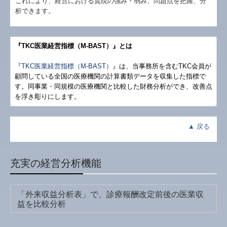
これにより、経営における貴院の強み・弱み、問題点を把握、分
析できます。
『TKC医業経営指標（M-BAST）』とは
『
TKC医業経営指標（M-BAST）
』は、当事務所を含むTKC会員が
顧問している全国の医療機関の計算書類データを収集した指標で
す。同事業・同規模の医療機関と比較した財務分析ができ、改善点
を浮き彫りにします。
▲
戻る
充実の経営分析機能
「外来収益分析表」で、診療報酬改定前後の医業収
益を比較分析