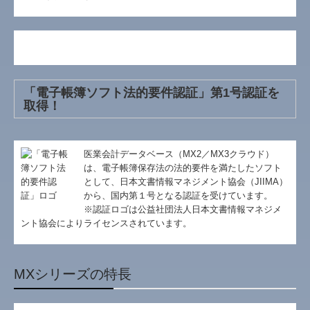
お問合せ
料金について
関連リンク
「電子帳簿ソフト法的要件認証」第1号認証を
取得！
リンク集
補助金・助成金・融資情報
医業会計データベース（MX2／MX3クラウド）
関与先向け融資商品ご紹介
は、電子帳簿保存法の法的要件を満たしたソフト
として、日本文書情報マネジメント協会（JIIMA）
から、国内第１号となる認証を受けています。
FX4クラウド
※認証ロゴは公益社団法人日本文書情報マネジメ
ント協会によりライセンスされています。
経営者お役立ち情報
社会福祉法人会計Q&A
MXシリーズの特長
経営改善オンデマンド講座