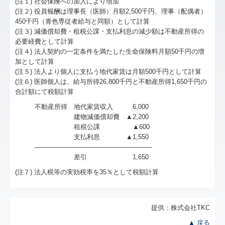
(注１) 社会保険への加入により増加
(注２) 役員報酬は理事長（医師）月額2,500千円、理事（配偶者）
450千円（青色専従者給与と同額）として計算
(注３) 減価償却費・租税公課・支払利息の減少額は不動産所得の
必要経費として計算
(注４) 法人契約の一定条件を満たした生命保険料月額50千円の増
加として計算
(注５) 法人より個人に支払う地代家賃は月額500千円として計算
(注６) 医師個人は、給与所得26,800千円と不動産所得1,650千円の
合計額にて税額計算
不動産所得 地代家賃収入 6,000
建物減価償却費 ▲2,200
租税公課 ▲600
支払利息 ▲1,550
――――――――――――――――――
差引 1,650
(注７) 法人税等の実効税率を35％として税額計算
提供：株式会社TKC
▲ 戻る