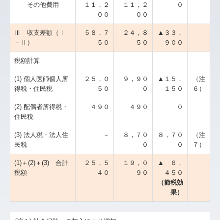
その他費用
１１，２
１１，２
０
００
００
Ⅲ 収支差額（Ⅰ
５８，７
２４，８
▲３３，
－Ⅱ）
５０
５０
９００
税額計算
(1) 個人医師個人所
２５，０
９，９０
▲１５，
（注
得税・住民税
５０
０
１５０
６）
(2) 配偶者所得税・
４９０
４９０
０
住民税
(3) 法人税・法人住
－
８，７０
８，７０
（注
民税
０
０
７）
(1)＋(2)＋(3) 合計
２５，５
１９，０
▲ ６，
税額
４０
９０
４５０
（節税効
果）