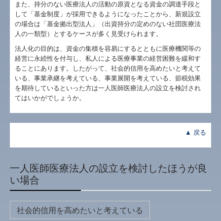
また、持分のない医療法人の活動の原資となる資金の調達手段と
お問合せ
して「基金制度」が採用できるようになったことから、新規設立
の場合は「基金拠出型法人」（出資持分の定めのない社団医療法
料金について
人の一類型）とするケースが多く見受けられます。
法人化の目的は、資金の集積を容易にするとともに医療機関等の
関連リンク
経営に永続性を付与し、私人による医療事業の経営困難を緩和す
ることにあります。したがって、社会的信用を高めたいと考えて
リンク集
いる、事業承継を考えている、事業展開を考えている、節税効果
を期待しているといった方は一人医師医療法人の設立を検討され
補助金・助成金・融資情報
てはいかがでしょうか。
関与先向け融資商品ご紹介
▲ 戻る
FX4クラウド
経営者お役立ち情報
一人医師医療法人の設立を検討したほうが良
い場合
社会福祉法人会計Q&A
経営改善オンデマンド講座
社会的信用を高めたいと考えている