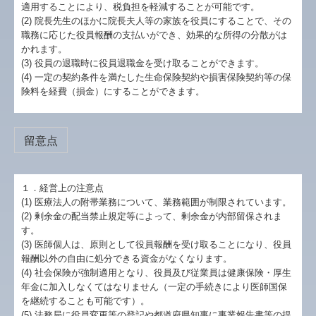
適用することにより、税負担を軽減することが可能です。
(2) 院長先生のほかに院長夫人等の家族を役員にすることで、その
職務に応じた役員報酬の支払いができ、効果的な所得の分散がは
かれます。
(3) 役員の退職時に役員退職金を受け取ることができます。
(4) 一定の契約条件を満たした生命保険契約や損害保険契約等の保
険料を経費（損金）にすることができます。
留意点
１．経営上の注意点
(1) 医療法人の附帯業務について、業務範囲が制限されています。
(2) 剰余金の配当禁止規定等によって、剰余金が内部留保されま
す。
(3) 医師個人は、原則として役員報酬を受け取ることになり、役員
報酬以外の自由に処分できる資金がなくなります。
(4) 社会保険が強制適用となり、役員及び従業員は健康保険・厚生
年金に加入しなくてはなりません（一定の手続きにより医師国保
を継続することも可能です）。
(5) 法務局に役員変更等の登記や都道府県知事に事業報告書等の提