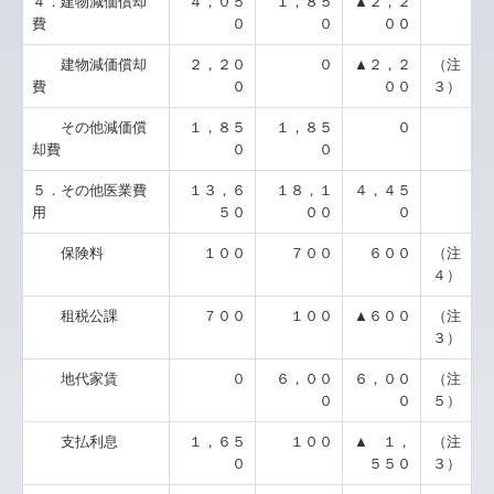
４．建物減価償却
４，０５
１，８５
▲２，２
費
０
０
００
建物減価償却
２，２０
０
▲２，２
（注
費
０
００
３）
その他減価償
１，８５
１，８５
０
却費
０
０
５．その他医業費
１３，６
１８，１
４，４５
用
５０
００
０
保険料
１００
７００
６００
（注
４）
租税公課
７００
１００
▲６００
（注
３）
地代家賃
０
６，００
６，００
（注
０
０
５）
支払利息
１，６５
１００
▲ １，
（注
０
５５０
３）