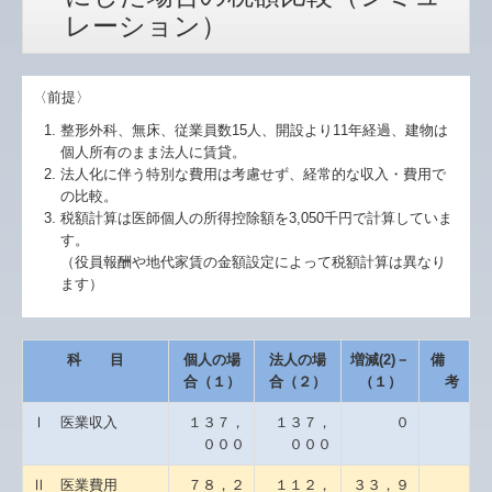
レーション）
〈前提〉
整形外科、無床、従業員数15人、開設より11年経過、建物は
個人所有のまま法人に賃貸。
法人化に伴う特別な費用は考慮せず、経常的な収入・費用で
の比較。
税額計算は医師個人の所得控除額を3,050千円で計算していま
す。
（役員報酬や地代家賃の金額設定によって税額計算は異なり
ます）
科 目
個人の場
法人の場
増減(2)－
備
合（１）
合（２）
（１）
考
Ⅰ 医業収入
１３７，
１３７，
０
０００
０００
Ⅱ 医業費用
７８，２
１１２，
３３，９