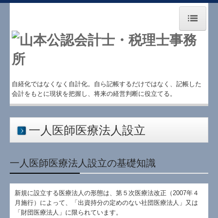
ホーム
お知らせ
事務所紹介
自経化ではなくなく自計化。自ら記帳するだけではなく、記帳した
会計をもとに現状を把握し、将来の経営判断に役立てる。
業務案内
経営理念
一人医師医療法人設立
病院・診療所の皆様へ
一人医師医療法人設立の基礎知識
社会福祉法人の皆様へ
TKCシステムQ&A
新規に設立する医療法人の形態は、第５次医療法改正（2007年４
月施行）によって、「出資持分の定めのない社団医療法人」又は
交通案内
「財団医療法人」に限られています。