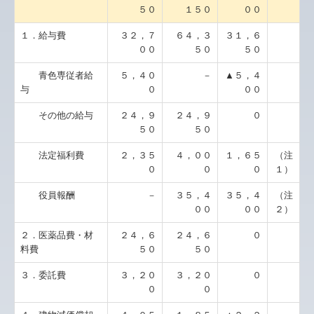
５０
１５０
００
１．給与費
３２，７
６４，３
３１，６
００
５０
５０
青色専従者給
５，４０
－
▲５，４
与
０
００
その他の給与
２４，９
２４，９
０
５０
５０
法定福利費
２，３５
４，００
１，６５
（注
０
０
０
１）
役員報酬
－
３５，４
３５，４
（注
００
００
２）
２．医薬品費・材
２４，６
２４，６
０
料費
５０
５０
３．委託費
３，２０
３，２０
０
０
０